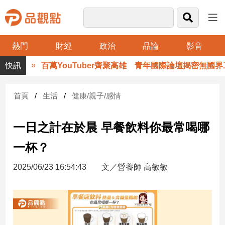
熱門
財經
政治
品論
影音
品
百萬YouTuber齊聚高雄 青年國際論壇揭密無國界工
觀
點
財
首頁
生活
健康/親子/感情
經
一日之計在於晨 早餐飲料你最常喝哪
台
灣
一杯？
財
經
2025/06/23 16:54:43
文／營養師 高敏敏
新
聞
產
經/
股