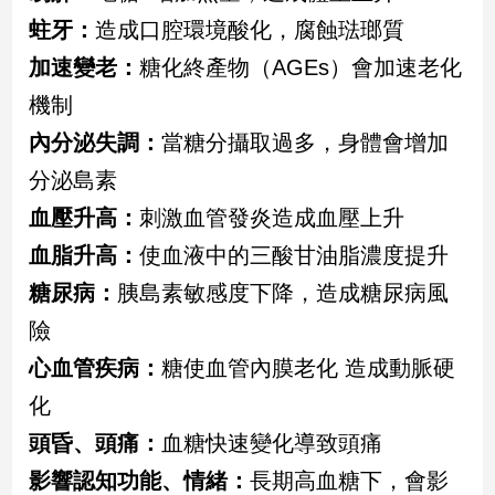
寵
蛀牙：
造成口腔環境酸化，腐蝕琺瑯質
物
Pet
加速變老：
糖化終產物（AGEs）會加速老化
機制
影
內分泌失調：
當糖分攝取過多，身體會增加
音
分泌島素
專
血壓升高：
刺激血管發炎造成血壓上升
區
血脂升高：
使血液中的三酸甘油脂濃度提升
糖尿病：
胰島素敏感度下降，造成糖尿病風
合
作
險
媒
心血管疾病：
糖使血管內膜老化 造成動脈硬
體
化
頭昏、頭痛：
血糖快速變化導致頭痛
投
影響認知功能、情緒：
長期高血糖下，會影
稿