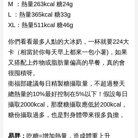
M ：熱量263kcal 糖24g
子/
感
L ：熱量365kcal 糖33g
情
XL：熱量511kcal 糖46g
藝
術
你們看看最多人點的大冰奶，一杯就要224大
／
文
卡（相當於你每天早上都來一包小薯)，如果
創
／
又搭配上炸物或脂肪量偏高的早餐，真的會
電
很囤積呀。
影
推
衛福部建議每日精製糖攝取量，不超過整天
薦
總熱量的10%最好控制在5%以下！假設每日
科
技/
攝取2000kcal，那麼糖攝取應低於200kcal，
遊
糖份攝取過多，也是對身體帶來很多負擔，
戲
運
動
易胖：
吃糖=增加熱量，造成體重上升