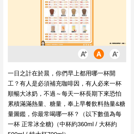
市
房
地
產
品
觀
點
政
一日之計在於晨，你們早上都用哪一杯開
治
工？有人是必須補充咖啡因，有人必來一杯
政
順暢大冰奶，不過～每天一杯長期下來恐怕
治
累積滿滿熱量、糖量，奉上早餐飲料熱量&糖
焦
點
量圖鑑，你最常喝哪一杯？（以下數值為每
品
一杯 正常冰全糖)（中杯約360ml / 大杯約
觀
點