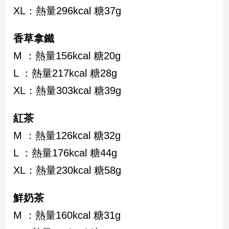
新
XL：熱量296kcal 糖37g
冠
病
香草拿鐵
毒
專
M ：熱量156kcal 糖20g
區
L ：熱量217kcal 糖28g
XL：熱量303kcal 糖39g
南
台
紅茶
灣
M ：熱量126kcal 糖32g
觀
點
L ：熱量176kcal 糖44g
XL：熱量230kcal 糖58g
南
台
灣
鮮奶茶
觀
M ：熱量160kcal 糖31g
點