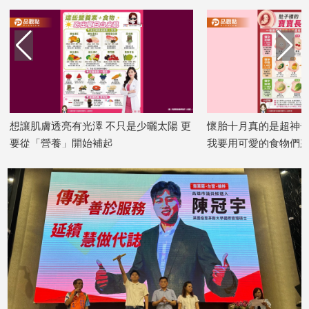
想讓肌膚透亮有光澤 不只是少曬太陽 更
懷胎十月真的是超神奇
要從「營養」開始補起
我要用可愛的食物們來
2026/07/15
寶寶到底長多大了？」
2026/07/14