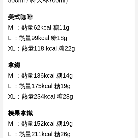
500ml / 特大杯700ml）
民
調
美式咖啡
國
會
M ：熱量62kcal 糖11g
焦
L ：熱量99kcal 糖18g
點
XL：熱量118 kcal 糖22g
觀
拿鐵
點
M ：熱量136kcal 糖14g
兩
L ：熱量175kcal 糖19g
岸/
XL：熱量234kcal 糖28g
國
際
榛果拿鐵
社
會/
M ：熱量152kcal 糖19g
地
方
L ：熱量211kcal 糖26g