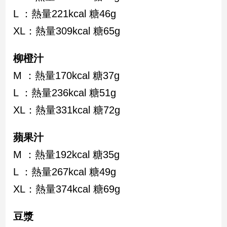
L ：熱量221kcal 糖46g
建
築/
XL：熱量309kcal 糖65g
室
內
設
柳橙汁
計
M ：熱量170kcal 糖37g
旅
L ：熱量236kcal 糖51g
遊/
美
XL：熱量331kcal 糖72g
食
星
蘋果汁
座/
命
M ：熱量192kcal 糖35g
理
L ：熱量267kcal 糖49g
消
XL：熱量374kcal 糖69g
費
健
康/
豆漿
親