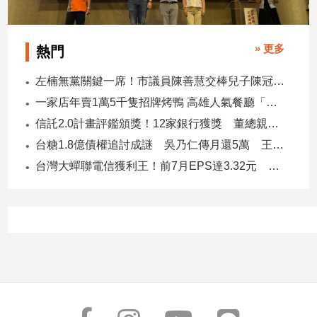
» 更多
熱門
左楠無黨關鍵一席！市議員陳善慧交棒兒子陳冠宇 一人參選 兩代服務
一家店年賣1萬5千隻招牌烤鴨 高雄人氣餐廳「鴨點棧」展新店
信託2.0計畫評鑑頒獎！12家銀行獲獎 董總親臨領獎
台糖1.8億債權追討成謎 吳乃仁傳月還5萬 王鴻薇轟：要還到379歲
台灣大蟬聯電信獲利王！前7月EPS達3.32元 中華電3.11、遠傳2.46元