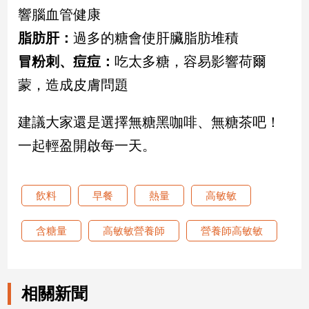
專
響腦血管健康
區
脂肪肝：
過多的糖會使肝臟脂肪堆積
【我
冒粉刺、痘痘：
吃太多糖，容易影響荷爾
的
蒙，造成皮膚問題
觀
點】
建議大家還是選擇無糖黑咖啡、無糖茶吧！
一起輕盈開啟每一天。
飲料
早餐
熱量
高敏敏
含糖量
高敏敏營養師
營養師高敏敏
相關新聞