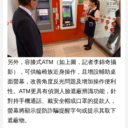
娛
樂
娛
樂
星
聞
另外，容膝式ATM（如上圖，記者李錦奇攝
流
行/
影），可供輪椅族近身操作，且增設輔助桌
時
尚
面螢幕，改善角度反光問題及增加操作便利
追
性。ATM更具有偵測人臉遮蔽辨識功能，針
星
對持手機通話、戴安全帽或口罩的提款人，
螢幕將顯示提防詐騙提醒字句或提示其取下
生
遮蔽物。
活