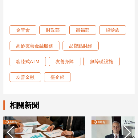
金管會
財政部
衛福部
銀髮族
高齡友善金融服務
品觀點財經
容膝式ATM
友善身障
無障礙設施
友善金融
臺企銀
相關新聞