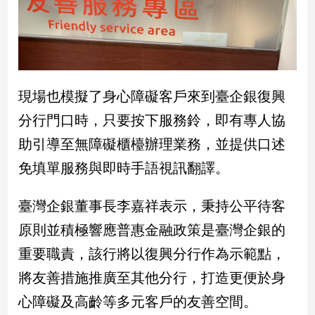
寵
物
Pet
影
現場也模擬了身心障礙客戶來到臺企銀復興
音
分行門口時，只要按下服務鈴，即有專人協
專
區
助引導至無障礙櫃檯辦理業務，並提供口述
免填單服務與即時手語視訊翻譯。
合
臺灣企銀董事長李嘉祥表示，秉持公平待客
作
媒
原則並積極響應普惠金融政策是臺灣企銀的
體
重要職責，該行將以復興分行作為示範點，
將友善措施推廣至其他分行，打造更便於身
投
心障礙及高齡等多元客戶的友善空間。
稿