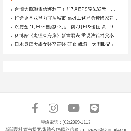
台灣大蟬聯電信獲利王！前7月EPS達3.32元 中華電3.11、遠傳2.46元
打造更具競爭力宜居城市 高雄工務局勇奪國家建築界9大獎
永豐金7月EPS自結0.3元 前7月EPS創新高1.96元！
科博館《走徑東海岸》新書發表 重現法籍神父奉獻足跡與歷史日記
日本慶應大學女醫至高醫 研修 盛讚「大開眼界」
聯絡電話：(02)2889-1113
新聞爆料/廣告提案/媒體合作/聯絡信箱：pinview50@gmail.com