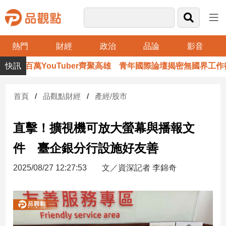
熱門
財經
政治
品論
影音
品
百萬YouTuber齊聚高雄 青年國際論壇揭密無國界工作術
觀
點
財
首頁
品觀點財經
產經/股市
經
直擊！擴視機可放大螢幕與播報文
台
灣
件 臺企銀分行設施好友善
財
經
2025/08/27 12:27:53
文／資深記者 李錦奇
新
聞
產
經/
股