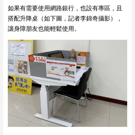
如果有需要使用網路銀行，也設有專區，且
建
築/
搭配升降桌（如下圖，記者李錦奇攝影），
室
內
讓身障朋友也能輕鬆使用。
設
計
旅
遊/
美
食
星
座/
命
理
消
費
健
康/
親