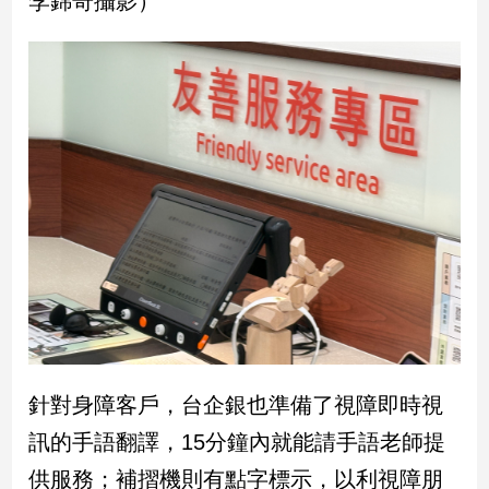
李錦奇攝影）
民
調
國
會
焦
點
觀
點
兩
岸/
國
際
社
針對身障客戶，台企銀也準備了視障即時視
會/
訊的手語翻譯，15分鐘內就能請手語老師提
地
方
供服務；補摺機則有點字標示，以利視障朋