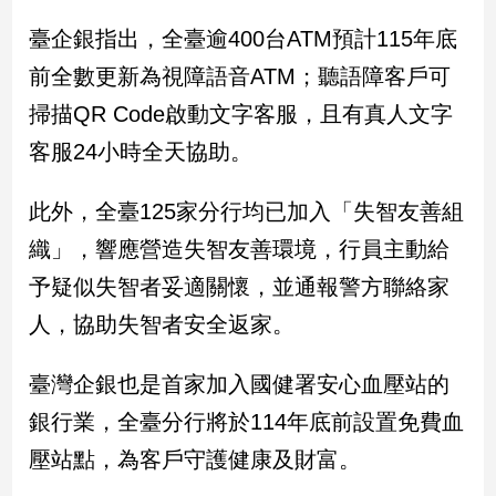
專
臺企銀指出，全臺逾400台ATM預計115年底
區
前全數更新為視障語音ATM；聽語障客戶可
【我
的
掃描QR Code啟動文字客服，且有真人文字
觀
客服24小時全天協助。
點】
此外，全臺125家分行均已加入「失智友善組
織」，響應營造失智友善環境，行員主動給
予疑似失智者妥適關懷，並通報警方聯絡家
人，協助失智者安全返家。
臺灣企銀也是首家加入國健署安心血壓站的
銀行業，全臺分行將於114年底前設置免費血
壓站點，為客戶守護健康及財富。