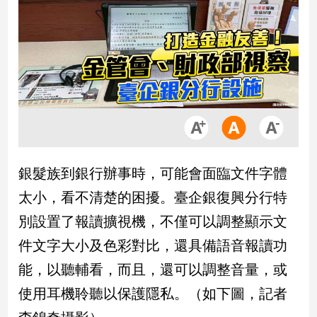
市
房
地
產
品
觀
點
政
銀髮族到銀行辦事時，可能會面臨文件字體
治
太小，看不清楚的困擾。臺企銀復興分行特
政
別設置了報讀擴視機，不僅可以調整顯示文
治
件文字大小及色彩對比，還具備語音報讀功
焦
點
能，以聽輔看，而且，還可以調整音量，或
品
使用耳機聆聽以保護隱私。（如下圖，記者
觀
點