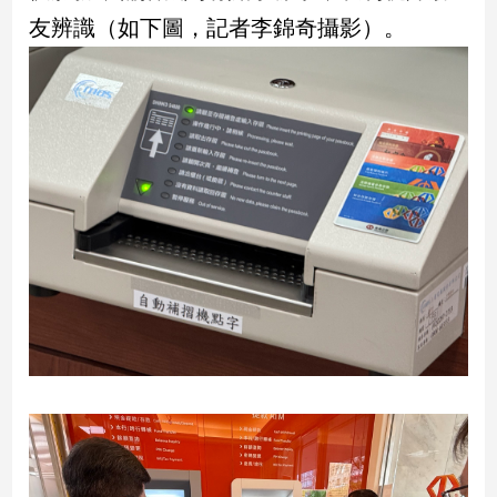
新
友辨識（如下圖，記者李錦奇攝影）。
冠
病
毒
專
區
南
台
灣
觀
點
南
台
灣
觀
點