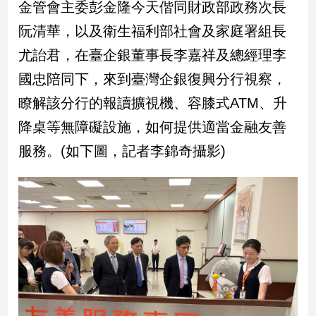
金管會主委彭金隆今天偕同財政部政務次長
子/
感
阮清華，以及衛生福利部社會及家庭署組長
情
尤詒君，在臺企銀董事長李嘉祥及總經理李
藝
國忠陪同下，來到臺灣企銀復興分行視察，
術
／
瞭解該分行的報讀擴視機、容膝式ATM、升
文
創
降桌等無障礙設施，如何提供適當金融友善
／
服務。(如下圖，記者李錦奇攝影)
電
影
推
薦
科
技/
遊
戲
運
動