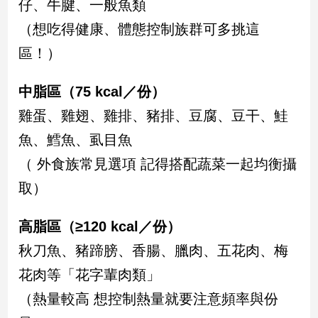
仔、牛腱、一般魚類
新
冠
（想吃得健康、體態控制族群可多挑這
病
區！）
毒
專
區
中脂區（75 kcal／份）
雞蛋、雞翅、雞排、豬排、豆腐、豆干、鮭
南
魚、鱈魚、虱目魚
台
（ 外食族常見選項 記得搭配蔬菜一起均衡攝
灣
取）
觀
點
高脂區（≥120 kcal／份）
南
秋刀魚、豬蹄膀、香腸、臘肉、五花肉、梅
台
灣
花肉等「花字輩肉類」
觀
（熱量較高 想控制熱量就要注意頻率與份
點