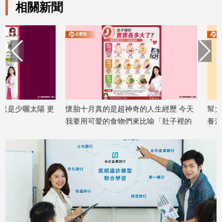
相關新聞
建
築/
室
內
設
計
旅
遊/
美
更
懷胎十月真的是超神奇的人生經歷 今天
幫大家整理長高高 
食
我要用可愛的食物們來比喻「肚子裡的
養素
星
2026/07/13
寶寶到底長多大了？」
座/
2026/07/14
命
理
消
費
健
康/
親