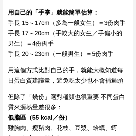
民
調
用自己的「手掌」就能簡單估算：
國
手長 15～17cm（多為一般女生）＝3份肉手
會
焦
手長 17～20cm（手較大的女生／手偏小的
點
男生）＝4份肉手
手長 20～23cm（一般男生）＝5份肉手
觀
點
用這個方式比對自己的手，就能大概知道每
日蛋白質建議量，避免吃太少也不會補過頭
兩
岸/
國
但除了「幾份」選對種類也很重要 不同蛋白
際
質來源熱量差很多：
社
低脂區（55 kcal／份）
會/
地
雞胸肉、瘦豬肉、花枝、豆漿、蛤蠣、蚵
方