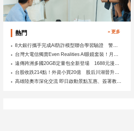
子/
感
情
藝
» 更多
熱門
術
／
8大銀行攜手完成AI防詐模型聯合學習驗證 警示帳戶準確度提升2倍
文
創
台灣大電信獨賣Even Realities AI眼鏡套裝！月付1399元 專案價3990
／
遠傳跨洲多國20GB定量包全新登場 1688元漫遊逾百國家！
電
影
台股收跌214點！外資小買20億 股后川湖晉升萬金股
推
高雄陸奧市深化交流 即日啟動景點互惠、簽署教育合作MOU
薦
科
技/
遊
戲
運
動