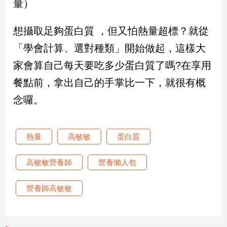
量）
娛
想攝取足夠蛋白質 ，但又怕熱量超標？就從
樂
「學會計算、選對種類」開始做起，這樣大
娛
家會算自己每天要吃多少蛋白質了嗎?在享用
樂
餐點前，拿出自己的手掌比一下，就很有概
星
聞
念囉。
流
行/
時
熱量
高敏敏
蛋白質
尚
追
高敏敏營養師
營養懶人包
星
營養師高敏敏
生
活