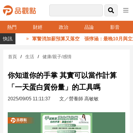
熱門
財經
政治
品論
影音
品
軍警消加薪預算又落空 張惇涵：最晚10月與立法
觀
點
財
首頁
生活
健康/親子/感情
經
你知道你的手掌 其實可以當作計算
台
灣
「一天蛋白質份量」的工具嗎
財
經
2025/09/05 11:11:37
文／營養師 高敏敏
新
聞
產
經/
股