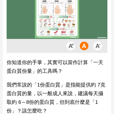
市
房
地
產
品
觀
點
政
你知道你的手掌，其實可以當作計算「一天
治
蛋白質份量」的工具嗎？
政
治
我們常說的「1份蛋白質」是指能提供約 7克
焦
蛋白質的量，以一般成人來說，建議每天攝
點
品
取約 6～8份的蛋白質，但到底什麼是「1
觀
份」？該怎麼吃？
點