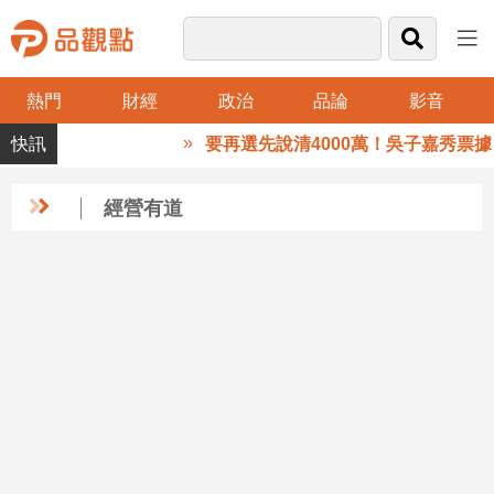
熱門
財經
政治
品論
影音
品
要再選先說清4000萬！吳子嘉秀票據
觀
點
財
經營有道
經
台
灣
財
經
新
聞
產
經/
股