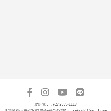
市
房
地
產
品
觀
點
政
治
政
治
焦
點
品
觀
聯絡電話：(02)2889-1113
點
新聞爆料/廣告提案/媒體合作/聯絡信箱：pinview50@gmail.com